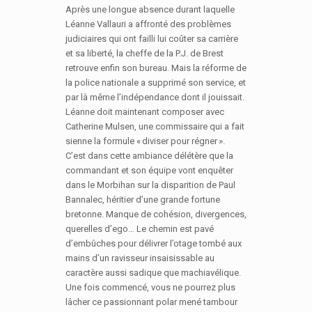
Après une longue absence durant laquelle
Léanne Vallauri a affronté des problèmes
judiciaires qui ont failli lui coûter sa carrière
et sa liberté, la cheffe de la P.J. de Brest
retrouve enfin son bureau. Mais la réforme de
la police nationale a supprimé son service, et
par là même l’indépendance dont il jouissait.
Léanne doit maintenant composer avec
Catherine Mulsen, une commissaire qui a fait
sienne la formule « diviser pour régner ».
C’est dans cette ambiance délétère que la
commandant et son équipe vont enquêter
dans le Morbihan sur la disparition de Paul
Bannalec, héritier d’une grande fortune
bretonne. Manque de cohésion, divergences,
querelles d’ego… Le chemin est pavé
d’embûches pour délivrer l’otage tombé aux
mains d’un ravisseur insaisissable au
caractère aussi sadique que machiavélique.
Une fois commencé, vous ne pourrez plus
lâcher ce passionnant polar mené tambour