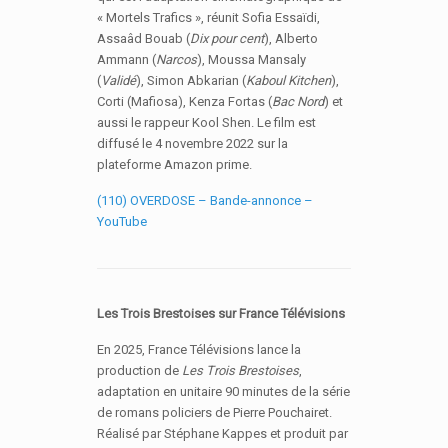
« Mortels Trafics », réunit Sofia Essaïdi,
Assaâd Bouab (
Dix pour cent
), Alberto
Ammann (
Narcos
), Moussa Mansaly
(
Validé
), Simon Abkarian (
Kaboul Kitchen
),
Corti (Mafiosa), Kenza Fortas (
Bac Nord
) et
aussi le rappeur Kool Shen. Le film est
diffusé le 4 novembre 2022 sur la
plateforme Amazon prime.
(110) OVERDOSE – Bande-annonce –
YouTube
Les Trois Brestoises sur France Télévisions
En 2025, France Télévisions lance la
production de
Les Trois Brestoises
,
adaptation en unitaire 90 minutes de la série
de romans policiers de Pierre Pouchairet.
Réalisé par Stéphane Kappes et produit par