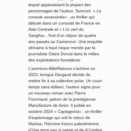
lequel apparaissent la plupart des
personnages de l’auteur. Suivront «
La
consule assassinée
« , un thriller qui
débute dans un consulat de France en
Asie-Centrale et «
L’or vert du
Sangha
« , fruit d’un séjour de quatre
ans passés au Cameroun. Une enquête
africaine à haut risque menée par la
journaliste Claire Dorval dans le milieu
des exploitations forestières.
L’aventure Alibi/filatures s’achève en
2023, lorsque Dargaud décide de
mettre fin à sa collection polar. Un court
temps sans éditeur, l’auteur signe pour
un nouveau roman avec Pierre
Fourniaud, patron de la prestigieuse
Manufacture de livres.
Il publie en
octobre 2024 «
Captagonia
« , un thriller
d’espionnage qui voit le retour de
Maïssa, l’héroïne franco palestinienne
d’
Une terre pas si sainte
et de
A l’ombre