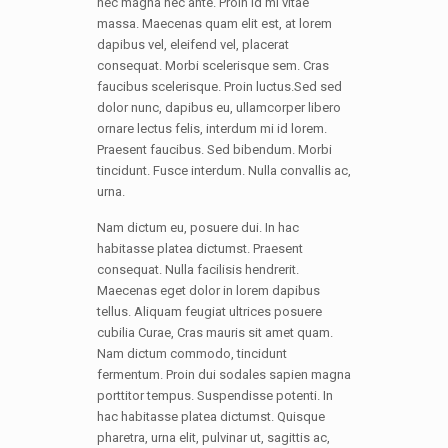
nec magna nec ante. Proin id mi vitae
massa. Maecenas quam elit est, at lorem
dapibus vel, eleifend vel, placerat
consequat. Morbi scelerisque sem. Cras
faucibus scelerisque. Proin luctus.Sed sed
dolor nunc, dapibus eu, ullamcorper libero
ornare lectus felis, interdum mi id lorem.
Praesent faucibus. Sed bibendum. Morbi
tincidunt. Fusce interdum. Nulla convallis ac,
urna.
Nam dictum eu, posuere dui. In hac
habitasse platea dictumst. Praesent
consequat. Nulla facilisis hendrerit.
Maecenas eget dolor in lorem dapibus
tellus. Aliquam feugiat ultrices posuere
cubilia Curae, Cras mauris sit amet quam.
Nam dictum commodo, tincidunt
fermentum. Proin dui sodales sapien magna
porttitor tempus. Suspendisse potenti. In
hac habitasse platea dictumst. Quisque
pharetra, urna elit, pulvinar ut, sagittis ac,