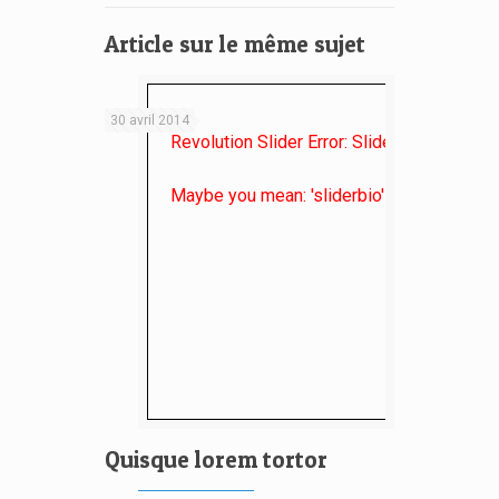
Article sur le même sujet
30 avril 2014
Revolution Slider Error: Slider with alias
de
Maybe you mean: 'sliderbio' or 'critiques' o
Quisque lorem tortor