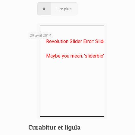
Lire plus
29 avril 2014
Revolution Slider Error: Slider with alias
de
Maybe you mean: 'sliderbio' or 'critiques' o
Curabitur et ligula