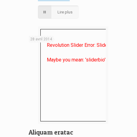
Lire plus
28 avril 2014
Revolution Slider Error: Slider with alias
de
Maybe you mean: 'sliderbio' or 'critiques' o
Aliquam eratac