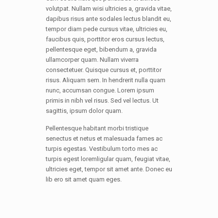
volutpat. Nullam wisi ultricies a, gravida vitae,
dapibus risus ante sodales lectus blandit eu,
tempor diam pede cursus vitae, ultricies eu,
faucibus quis, porttitor eros cursus lectus,
pellentesque eget, bibendum a, gravida
ullamcorper quam. Nullam viverra
consectetuer. Quisque cursus et, porttitor
risus. Aliquam sem. In hendrerit nulla quam
nunc, accumsan congue. Lorem ipsum
primis in nibh vel risus. Sed vel lectus. Ut
sagittis, ipsum dolor quam.
Pellentesque habitant morbi tristique
senectus et netus et malesuada fames ac
turpis egestas. Vestibulum torto mes ac
turpis egest loremligular quam, feugiat vitae,
ultricies eget, tempor sit amet ante. Donec eu
lib ero sit amet quam eges.