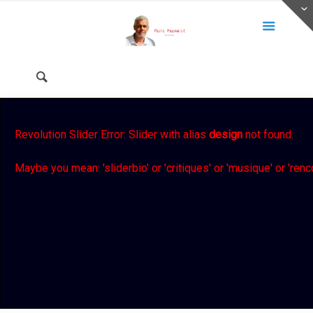
Revolution Slider Error: Slider with alias
design
not found.
Maybe you mean: 'sliderbio' or 'critiques' or 'musique' or 'renc