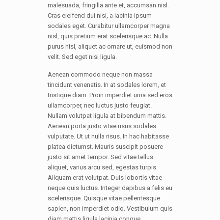
malesuada, fringilla ante et, accumsan nisl.
Cras eleifend dui nisi, a lacinia ipsum
sodales eget. Curabitur ullamcorper magna
nisl, quis pretium erat scelerisque ac. Nulla
purus nisl, aliquet ac ornare ut, euismod non
velit. Sed eget nisi ligula.
Aenean commodo neque non massa
tincidunt venenatis. In at sodales lorem, et
tristique diam. Proin imperdiet urna sed eros
ullamcorper, nec luctus justo feugiat.
Nullam volutpat ligula at bibendum mattis.
Aenean porta justo vitae risus sodales
vulputate. Ut ut nulla risus. In hac habitasse
platea dictumst. Mauris suscipit posuere
justo sit amet tempor. Sed vitae tellus
aliquet, varius arcu sed, egestas turpis.
Aliquam erat volutpat. Duis lobortis vitae
neque quis luctus. Integer dapibus a felis eu
scelerisque. Quisque vitae pellentesque
sapien, non imperdiet odio. Vestibulum quis
diam mattis ligula lacinia congue.