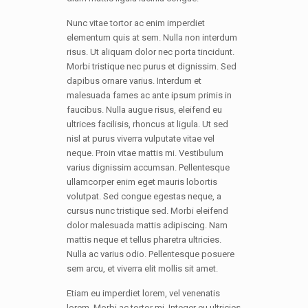
Nunc vitae tortor ac enim imperdiet
elementum quis at sem. Nulla non interdum
risus. Ut aliquam dolor nec porta tincidunt.
Morbi tristique nec purus et dignissim. Sed
dapibus ornare varius. Interdum et
malesuada fames ac ante ipsum primis in
faucibus. Nulla augue risus, eleifend eu
ultrices facilisis, rhoncus at ligula. Ut sed
nisl at purus viverra vulputate vitae vel
neque. Proin vitae mattis mi. Vestibulum
varius dignissim accumsan. Pellentesque
ullamcorper enim eget mauris lobortis
volutpat. Sed congue egestas neque, a
cursus nunc tristique sed. Morbi eleifend
dolor malesuada mattis adipiscing. Nam
mattis neque et tellus pharetra ultricies.
Nulla ac varius odio. Pellentesque posuere
sem arcu, et viverra elit mollis sit amet.
Etiam eu imperdiet lorem, vel venenatis
lorem. Morbi ac tortor mi. Integer eu ultricies