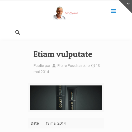
Etiam vulputate
Publié par
Pierre Pouchairet
le
13
mai 2014
Date
13 mai 2014