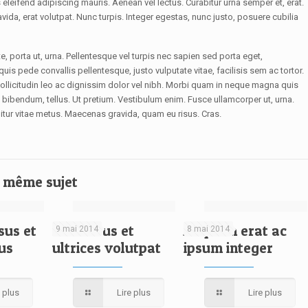
leifend adipiscing mauris. Aenean vel lectus. Curabitur urna semper et, erat.
avida, erat volutpat. Nunc turpis. Integer egestas, nunc justo, posuere cubilia
, porta ut, urna. Pellentesque vel turpis nec sapien sed porta eget,
s pede convallis pellentesque, justo vulputate vitae, facilisis sem ac tortor.
ollicitudin leo ac dignissim dolor vel nibh. Morbi quam in neque magna quis
e bibendum, tellus. Ut pretium. Vestibulum enim. Fusce ullamcorper ut, urna.
bitur vitae metus. Maecenas gravida, quam eu risus. Cras.
le même sujet
sus et
Penatibus et
Aliquam erat ac
9 mai 2014
8 mai 2014
sus
ultrices volutpat
ipsum integer
e plus
Lire plus
Lire plus