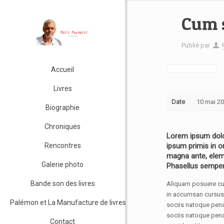
Cum s
Publié par
Accueil
Livres
Date
10 mai 2
Biographie
Chroniques
Lorem ipsum dolo
Rencontres
ipsum primis in o
magna ante, elem
Galerie photo
Phasellus semper 
Bande son des livres
Aliquam posuere cubi
in accumsan cursus 
Palémon et La Manufacture de livres
sociis natoque pena
sociis natoque penat
Contact