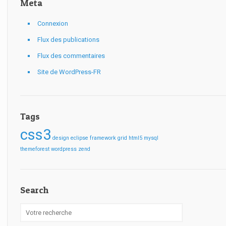
Meta
Connexion
Flux des publications
Flux des commentaires
Site de WordPress-FR
Tags
css3
design
eclipse
framework
grid
html5
mysql
themeforest
wordpress
zend
Search