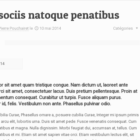
ociis natoque penatibus
Pierre Pouchairet
le
10 mai 2014
Catégories
014
r sit amet quam tristique congue. Nam dictum ut, laoreet ante
rci sit amet, consectetuer lacus. Duis pretium pellentesque. Proin at
entum consequat. Curabitur ut turpis. Fusce aliquam purus.
id, felis. Vestibulum non ante. Phasellus pulvinar odio.
lia Curae, Phasellus ornare a, posuere cubilia Curae, Integer mi ipsum primis
arcu elit, lobortis urna. Duis sit amet pede. Fusce venenatis consequat. Cum
tibus et magna. Nulla dignissim. Morbi feugiat dui, accumsan at, tellus. Cum
ibus et mi. Etiam sit amet sapien vitae orci. Etiam vestibulum lectus elit, sit