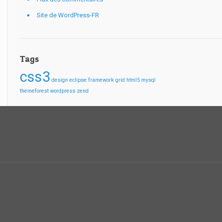
Site de WordPress-FR
Tags
css3
design
eclipse
framework
grid
html5
mysql
themeforest
wordpress
zend