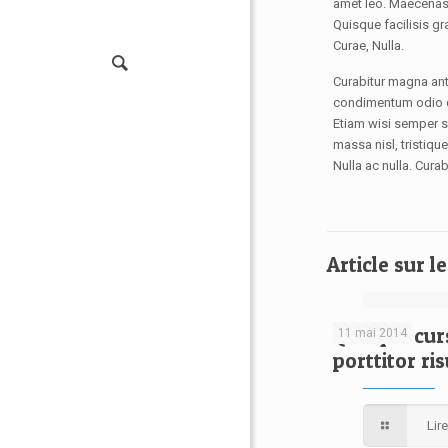
amet leo. Maecenas e
Quisque facilisis gr
Curae, Nulla.
Curabitur magna ante
condimentum odio qui
Etiam wisi semper s
massa nisl, tristiqu
Nulla ac nulla. Cura
Article sur 
Quisque cur
11 mai 2014
porttitor ri
Lir