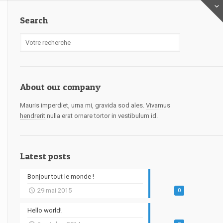
Search
About our company
Mauris imperdiet, urna mi, gravida sod ales.
Vivamus
hendrerit
nulla erat ornare tortor in vestibulum id.
Latest posts
Bonjour tout le monde !
29 mai 2015
0
Hello world!